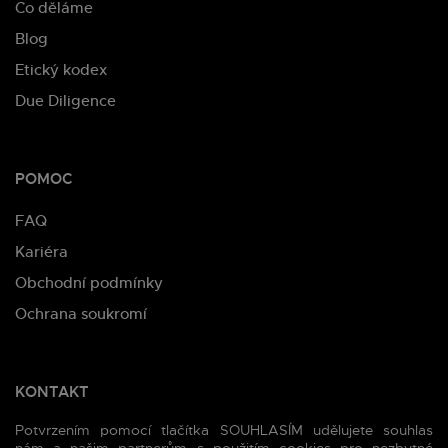
Co děláme
Blog
Etický kodex
Due Diligence
POMOC
FAQ
Kariéra
Obchodní podmínky
Ochrana soukromí
KONTAKT
Potvrzením pomocí tlačítka SOUHLASÍM udělujete souhlas
Moravská 8, 120 00 Praha 2