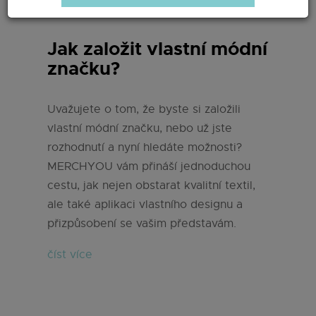
Jak založit vlastní módní
značku?
Uvažujete o tom, že byste si založili
vlastní módní značku, nebo už jste
rozhodnutí a nyní hledáte možnosti?
MERCHYOU vám přináší jednoduchou
cestu, jak nejen obstarat kvalitní textil,
ale také aplikaci vlastního designu a
přizpůsobení se vašim představám.
číst více