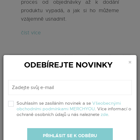
proces od objednávky až k dodání
produktu vypadá, a jak si ho můžeme
vzájemně usnadnit.
číst více
×
ODEBÍREJTE NOVINKY
Souhlasím se zasíláním novinek a se
Všeobecnými
obchodními podmínkami MERCHYOU
. Více informací o
ochraně osobních údajů u nás naleznete
zde
.
PŘIHLÁSIT SE K ODBĚRU