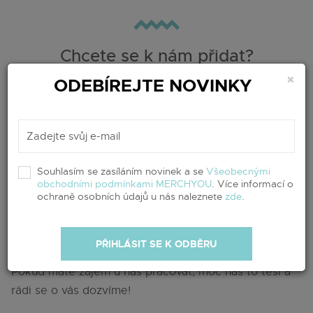
Chcete se k nám přidat?
×
ODEBÍREJTE NOVINKY
Aktuálně bohužel nehledáme kolegy pro
pražskou pobočku.
Souhlasím se zasíláním novinek a se
Všeobecnými
obchodními podmínkami MERCHYOU
. Více informací o
Nenašli jste vhodnou pozici?
ochraně osobních údajů u nás naleznete
zde
.
PŘIHLÁSIT SE K ODBĚRU
Nezoufejte!
Pokud máte zájem u nás pracovat, moc nás to těší a
rádi se o vás dozvíme!