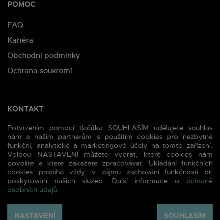
POMOC
FAQ
Kariéra
Obchodní podmínky
Ochrana soukromí
KONTAKT
Potvrzením pomocí tlačítka SOUHLASÍM udělujete souhlas
Moravská 8, 120 00 Praha 2
nám a našim partnerům s použitím cookies pro nezbytné
Tel.:
+420 722 941 659
funkční, analytické a marketingové účely na tomto zařízení.
Volbou NASTAVENÍ můžete vybrat, které cookies nám
E-mail:
info@merchyou.com
povolíte a které zakážete zpracovávat. Ukládání funkčních
cookies probíhá vždy, v zájmu zachování funkčnosti při
poskytování našich služeb. Další informace o
ochraně
osobních údajů
.
NASTAVENÍ
SOUHLASÍM
2026 (c) MERCHYOU - Reklamní textil a potisk reklamního