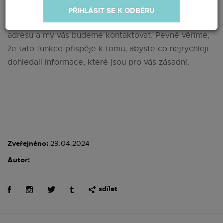
nám stránky vylepšit. V případě nezodpovězené
PŘIHLÁSIT SE K ODBĚRU
otázky nám neváhejte zanechat svou e-mailovou
adresu a my vás budeme kontaktovat. Pevně věříme,
že tato funkce přispěje k tomu, abyste co nejrychleji
dohledali informace, které jsou pro vás zásadní.
Zveřejněno:
29.04.2024
Autor:
sdílet