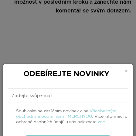
možnost v posledním kroku a zanechte nám
komentář se svým dotazem.
×
ODEBÍREJTE NOVINKY
Souhlasím se zasíláním novinek a se
Všeobecnými
obchodními podmínkami MERCHYOU
. Více informací o
ochraně osobních údajů u nás naleznete
zde
.
Vaše zpětná vazba je pro nás velmi důležitá a pomůže