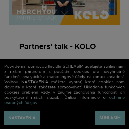
Partners' talk - KOLO
Tzv. KOLO je miesto, ktoré dokáže dať
Potvrdením pomocou tlačidla SÚHLASÍM udeľujete súhlas nám
veciam druhú šancu na život. Tzv.
a našim partnerom s použitím cookies pre nevyhnutné
funkčné, analytické a marketingové účely na tomto zariadení.
MERCHYOU deadstock textil, je textil,
Voľbou NASTAVENIA môžete vybrať, ktoré cookies nám
ktorý nám stojí dlhodobo na sklade, je
dovolíte a ktoré zakážete spracovávať. Ukladanie funkčných
cookies prebieha vždy, v záujme zachovania funkčnosti pri
nový a nepoškodený, no nemá svojho
poskytovaní našich služieb. Ďalšie informácie o
ochrane
majiteľa. Prečo sa náš textil na jeden
osobných údajov
.
deň ocitol v KOLO?
NASTAVENIA
SÚHLASÍM
čítať viac