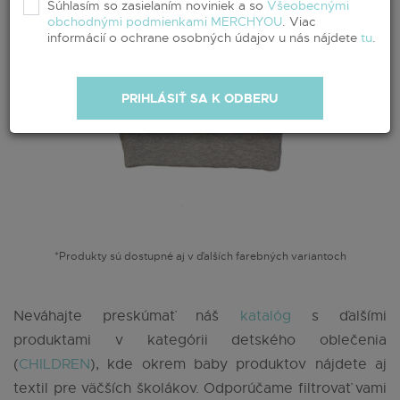
Súhlasím so zasielaním noviniek a so
Všeobecnými
obchodnými podmienkami MERCHYOU
. Viac
informácií o ochrane osobných údajov u nás nájdete
tu
.
PRIHLÁSIŤ SA K ODBERU
*Produkty sú dostupné aj v ďalších farebných variantoch
Neváhajte preskúmať náš
katalóg
s ďalšími
produktami v kategórii detského oblečenia
(
CHILDREN
), kde okrem baby produktov nájdete aj
textil pre väčších školákov. Odporúčame filtrovať vami