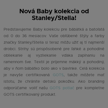
Nová Baby kolekcia od
Stanley/Stella!
Predstavujeme Baby kolekciu pre bábätká a batoľatá
od 0 do 36 mesiacov. Vaše obľúbené štýly a farby
značky Stanley/Stella si teraz môžu užiť aj tí najmenší
drobci. Strihy sú prispôsobené pre ľahké a pohodlné
obliekanie aj vyzliekanie vďaka zapínaniu na
ramennom šve. Textil je príjemne mäkký a pohodlný,
aby v ňom bábätko bolo ako v bavlnke. Celá kolekcia
je navyše certifikovaná
GOTS
, takže môžete mať
istotu, že chránite detskú pokožku. Ako branding
odporúčame voliť našu
GOTS potlač
pre kompletne
GOTS certifikovaný produkt.