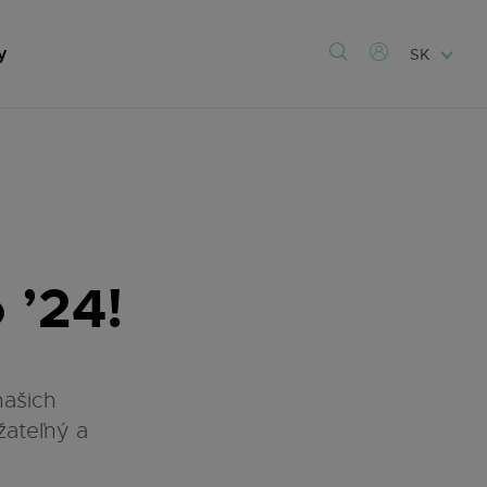
y
SK
 ’24!
našich
žateľný a