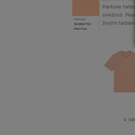
Pantone farbo
sviežosti. Pea
živými farbam
V na