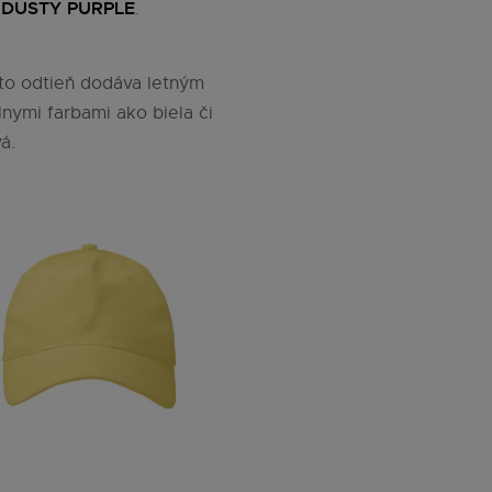
 DUSTY PURPLE
.
ento odtieň dodáva letným
lnymi farbami ako biela či
á.