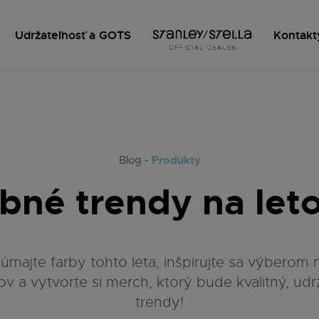
Udržateľnosť a GOTS
Kontakt
Produkty
Blog -
bné trendy na leto
úmajte farby tohto leta, inšpirujte sa výberom 
v a vytvorte si merch, ktorý bude kvalitný, udr
trendy!