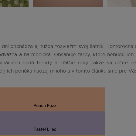
ní prichádza aj túžba “osviežiť” svoj šatník. Tohtoročná 
 odvážna a harmonická. Obsahuje farby, ktoré nebudú len 
ináciach budú trendy aj ďalšie roky, takže sa určite n
lóg ich ponúka naozaj mnoho a v tomto článku sme pre Vás v