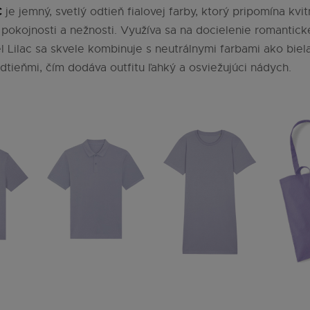
C
je jemný, svetlý odtieň fialovej farby, ktorý pripomína kvi
 pokojnosti a nežnosti. Využíva sa na docielenie romantic
l Lilac sa skvele kombinuje s neutrálnymi farbami ako biela 
dtieňmi, čím dodáva outfitu ľahký a osviežujúci nádych.