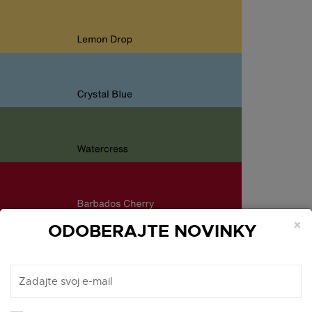
×
ODOBERAJTE NOVINKY
PEACH FUZZ
bou, ktorá je Vám už pravdepodobne známa.