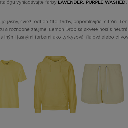
LAVENDER, PURPLE WASHED,
talógu vyhľadávajte farby
P
je jasný, svieži odtieň žltej farby, pripomínajúci citrón. T
litu a rozhodne zaujme. Lemon Drop sa skvele nosí s neutrá
 s inými jasnými farbami ako tyrkysová, fialová alebo olivov