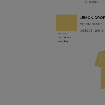
V našom ka
LEMON DRO
outfitom vita
béžová, ale aj