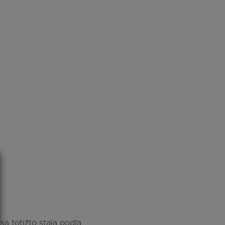
sa totižto stala podľa