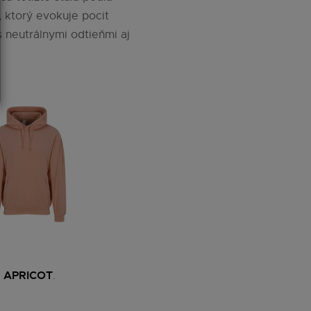
, ktorý evokuje pocit
s neutrálnymi odtieňmi aj
 APRICOT
.