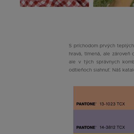
S príchodom prvých teplých d
hravá, tlmená, ale zároveň
ale v tých správnych komb
odtieňoch siahnuť. Náš kata