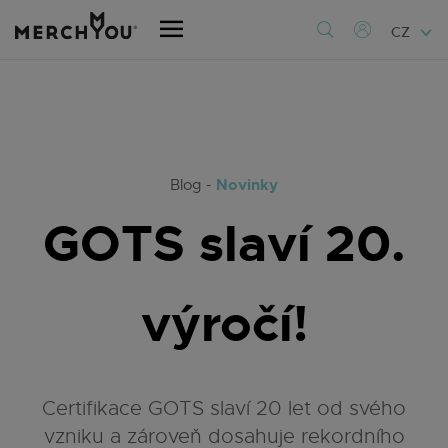
CZ
Novinky
Blog -
GOTS slaví 20.
výročí!
Certifikace GOTS slaví 20 let od svého
vzniku a zároveň dosahuje rekordního