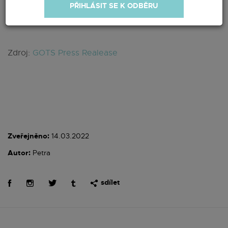
PŘIHLÁSIT SE K ODBĚRU
Zjistěte více na
global-standard.org
Zdroj:
GOTS Press Realease
Zveřejněno:
14.03.2022
Autor:
Petra
sdílet