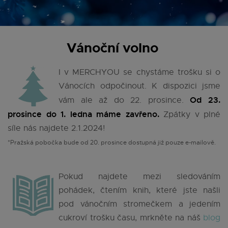
Vánoční volno
I v MERCHYOU se chystáme trošku si o
Vánocích odpočinout. K dispozici jsme
Od 23.
vám ale až do 22. prosince.
prosince do 1. ledna máme zavřeno.
Zpátky v plné
síle nás najdete 2.1.2024!
*Pražská pobočka bude od 20. prosince dostupná již pouze e-mailově.
Pokud najdete mezi sledováním
pohádek, čtením knih, které jste našli
pod vánočním stromečkem a jedením
cukroví trošku času, mrkněte na náš
blog