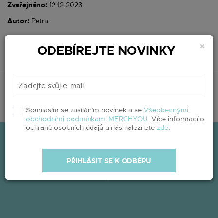
Zveřejněno:
12.12.2023
Autor:
Petra
×
ODEBÍREJTE NOVINKY
sdílet
Souhlasím se zasíláním novinek a se
Všeobecnými
obchodními podmínkami MERCHYOU
. Více informací o
ochraně osobních údajů u nás naleznete
zde
.
PŘIHLÁSIT SE K ODBĚRU
Kontaktujte nás