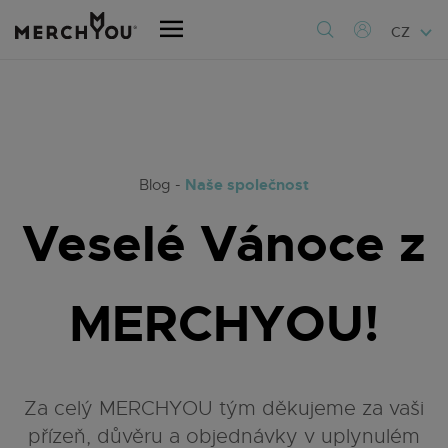
CZ
Naše společnost
Blog -
Veselé Vánoce z
MERCHYOU!
Za celý MERCHYOU tým děkujeme za vaši
přízeň, důvěru a objednávky v uplynulém