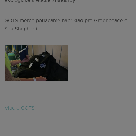
ekologické a etické štandardy.
GOTS merch potláčame napríklad pre Greenpeace či
Sea Shepherd.
Viac o GOTS