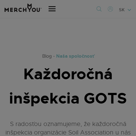
SK
Naša spoločnosť
Blog -
Každoročná
inšpekcia GOTS
S radosťou oznamujeme, že každoročná
inšpekcia organizácie Soil Association u nás