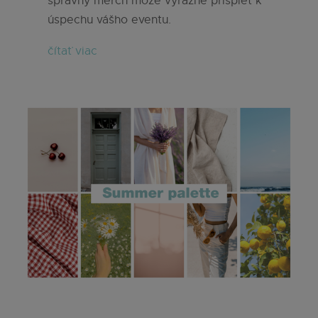
správny merch môže výrazne prispieť k
úspechu vášho eventu.
čítať viac