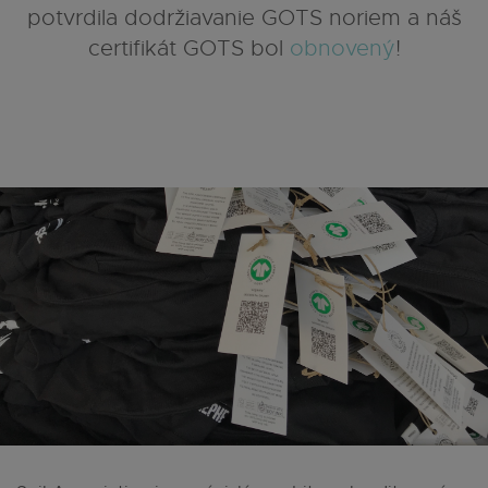
potvrdila dodržiavanie GOTS noriem a náš
certifikát GOTS bol
obnovený
!