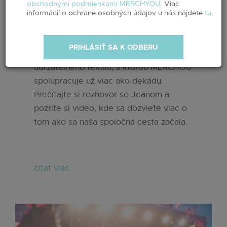
obchodnými podmienkami MERCHYOU
. Viac
informácií o ochrane osobných údajov u nás nájdete
tu
.
Navštívil nás Jean Chabert, CEO značky
STANLEY/STELLA! STANLEY/STELLA je
PRIHLÁSIŤ SA K ODBERU
jednou z popredných značiek v oblasti
udržateľného textilu, s ktorou MERCHOU
spolupracuje už viac ako dekádu.
Prečítajte si rozhovor so Jeanom a
pozrite si video, kde sa dozviete viac o
tom ako sa naša spoločná cesta začala.
čítať viac