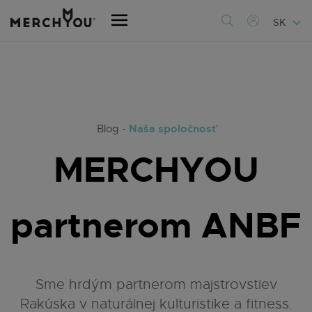
SK
Naša spoločnosť
Blog -
MERCHYOU
partnerom ANBF
Sme hrdým partnerom majstrovstiev
Rakúska v naturálnej kulturistike a fitness.