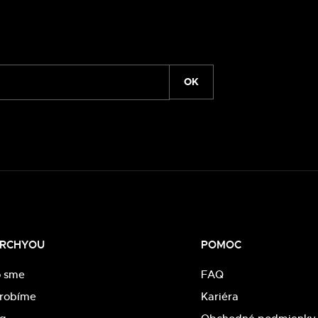
OK
RCHYOU
POMOC
o sme
FAQ
 robíme
Kariéra