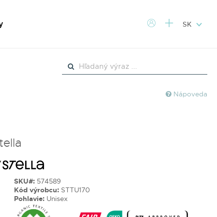
y
SK
Nápoveda
tella
SKU#:
574589
Kód výrobcu:
STTU170
Pohlavie:
Unisex