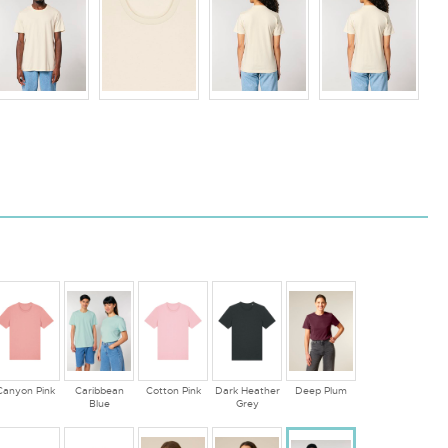
Canyon Pink
Caribbean
Cotton Pink
Dark Heather
Deep Plum
Blue
Grey