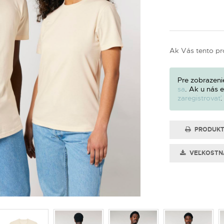
Ak Vás tento pr
Pre zobrazeni
sa
. Ak u nás 
zaregistrovať
.
PRODUKT
VEĽKOSTN