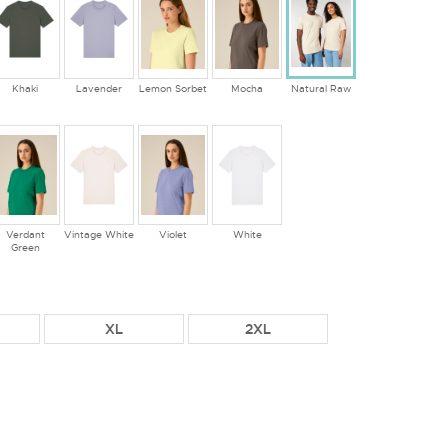
Khaki
Lavender
Lemon Sorbet
Mocha
Natural Raw
Verdant
Vintage White
Violet
White
Green
XL
2XL