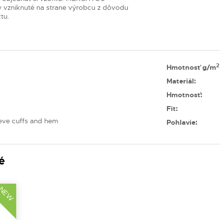
 vzniknuté na strane výrobcu z dôvodu
tu.
2
Hmotnosť g/m
Materiál:
Hmotnosť:
Fit:
eeve cuffs and hem
Pohlavie:
é
NEW