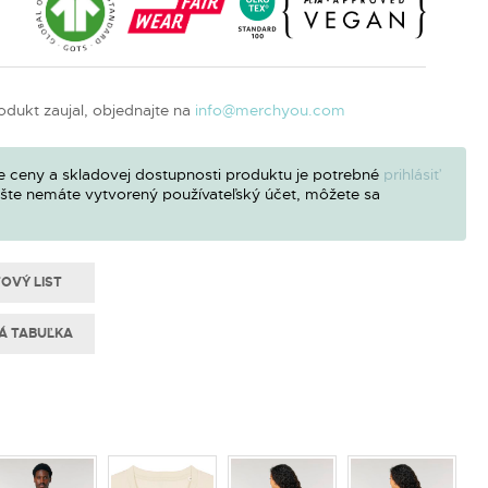
odukt zaujal, objednajte na
info@merchyou.com
e ceny a skladovej dostupnosti produktu je potrebné
prihlásiť
ešte nemáte vytvorený používateľský účet, môžete sa
OVÝ LIST
Á TABUĽKA