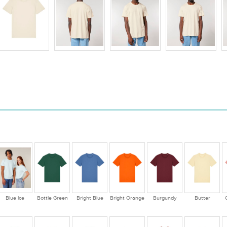
Blue Ice
Bottle Green
Bright Blue
Bright Orange
Burgundy
Butter