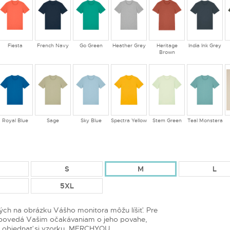
Fiesta
French Navy
Go Green
Heather Grey
Heritage
India Ink Grey
Brown
Royal Blue
Sage
Sky Blue
Spectra Yellow
Stem Green
Teal Monstera
S
M
L
5XL
ých na obrázku Vášho monitora môžu líšiť. Pre
dpovedá Vašim očakávaniam o jeho povahe,
me objednať si vzorku. MERCHYOU