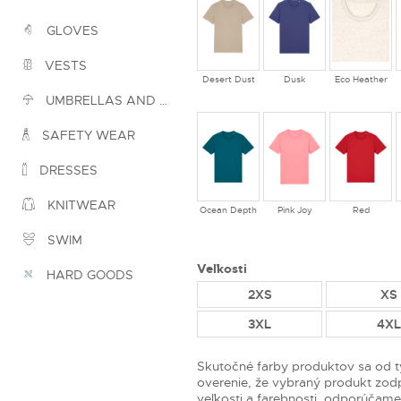
GLOVES
VESTS
Desert Dust
Dusk
Eco Heather
UMBRELLAS AND PONCHOS
SAFETY WEAR
DRESSES
KNITWEAR
Ocean Depth
Pink Joy
Red
SWIM
Veľkosti
HARD GOODS
2XS
XS
3XL
4XL
Skutočné farby produktov sa od t
overenie, že vybraný produkt zo
veľkosti a farebnosti, odporúča