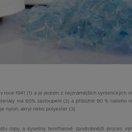
 v roce 1941 (1) a je jedním z nejznámějších syntetických
ateriály má 60% zastoupení (2) a přibližně 90 % našeho 
 je nylon, akryl nebo polyester (3).
vátu ropy a kyseliny tereftalové (podrobnější proces vý