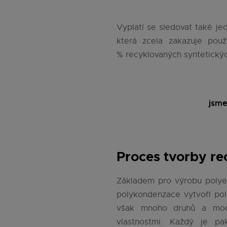
Vyplatí se sledovat také jed
která zcela zakazuje použ
% recyklovaných syntetickýc
jsme
Proces tvorby r
Základem pro výrobu polyest
polykondenzace vytvoří poly
však mnoho druhů a modif
vlastnostmi. Každý je pa