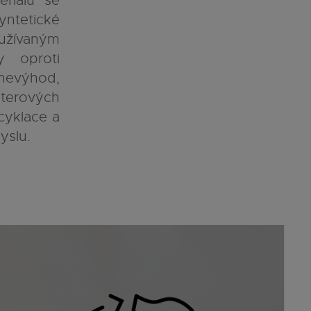
eriálů se
yntetické
užívaným
y oproti
evýhod,
sterových
cyklace a
yslu.