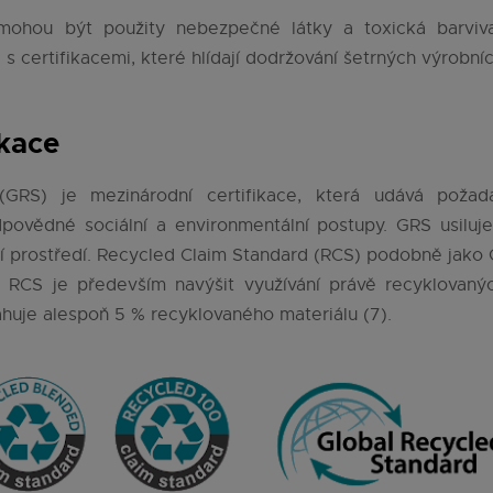
mohou být použity nebezpečné látky a toxická barviva 
l s certifikacemi, které hlídají dodržování šetrných výrobní
ikace
(GRS) je mezinárodní certifikace, která udává poža
povědné sociální a environmentální postupy. GRS usiluje 
ní prostředí. Recycled Claim Standard (RCS) podobně jako
m RCS je především navýšit využívání právě recyklovan
ahuje alespoň 5 % recyklovaného materiálu (7).