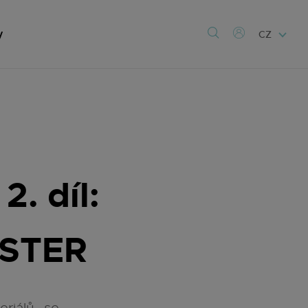
y
CZ
. díl:
STER