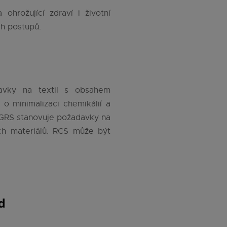
ohrožující zdraví i životní
ch postupů.
davky na textil s obsahem
o minimalizaci chemikálií a
 GRS stanovuje požadavky na
ých materiálů. RCS může být