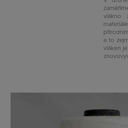
V druhém
zaměříme
vlákno 
materiá
přírod
a to zej
vláken j
znovuvyuž