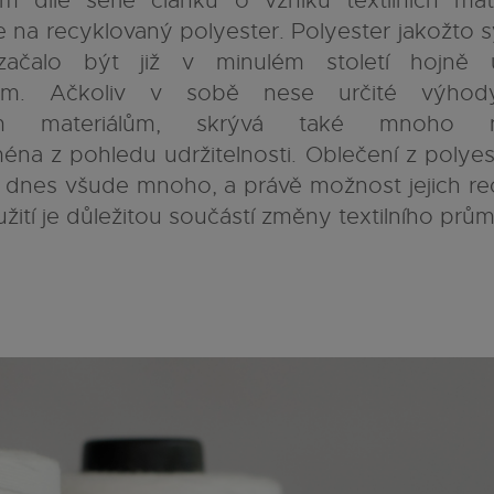
 díle série článků o vzniku textilních mat
 na recyklovaný polyester. Polyester jakožto s
začalo být již v minulém století hojně 
lem. Ačkoliv v sobě nese určité výhod
ním materiálům, skrývá také mnoho n
ména z pohledu udržitelnosti. Oblečení z polye
e dnes všude mnoho, a právě možnost jejich re
ití je důležitou součástí změny textilního prům