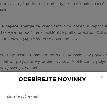
eru vzniká již při jeho výrobě, kdy se spotřebuje značné
esu.
je nejvíce energie ze všech textilních vláken, a vyprodu
e tak výrazně podílí na znečištění životního prostředí. Odha
h tun plastu (4). Těžko představitelné, že?
steru je naštěstí mnohem šetrnější. Recyklovaný polyeste
PET lahve, polyesterový odpad, vyhozené oblečení z poly
yly vyloveny z oceánů.
×
ODEBÍREJTE NOVINKY