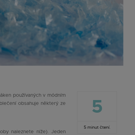
 vláken používaných v módním
5
oblečení obsahuje některý ze
5 minut čtení.
roby naleznete níže). Jeden