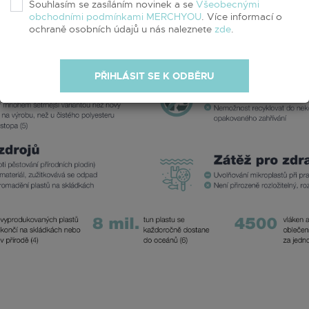
Souhlasím se zasíláním novinek a se
Všeobecnými
obchodními podmínkami MERCHYOU
. Více informací o
ochraně osobních údajů u nás naleznete
zde
.
PŘIHLÁSIT SE K ODBĚRU