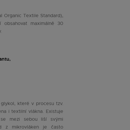
l Organic Textile Standard),
smí obsahovat maximálně 30
.
antu,
glykol, které v procesu tzv.
 i textilní vlákna. Existuje
 se mezi sebou liší svými
ad z mikrovláken je často