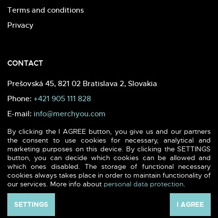
Terms and conditions
Privacy
CONTACT
Prešovská 45, 821 02 Bratislava 2, Slovakia
Phone:
+421 905 111 828
E-mail:
info@merchyou.com
By clicking the I AGREE button, you give us and our partners
the consent to use cookies for necessary, analytical and
marketing purposes on this device. By clicking the SETTINGS
button, you can decide which cookies can be allowed and
which ones disabled. The storage of functional necessary
2026 (c) MERCHYOU - Sustainable textile & printing. All rights
cookies always takes place in order to maintain functionality of
reserved.
our services. More info about
personal data protection
.
Webdesign -
blank.sk
SETTINGS
I AGREE