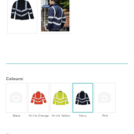
Colours:
Black
Hi-Vis Orange
Hi-Vis Yellow
Navy
Pink