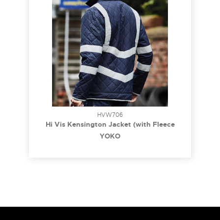
HVW706
Hi Vis Kensington Jacket (with Fleece
Lining)
YOKO