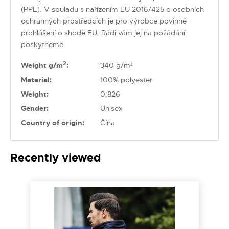
(PPE). V souladu s nařízením EU 2016/425 o osobních
ochranných prostředcích je pro výrobce povinné
prohlášení o shodě EU. Rádi vám jej na požádání
poskytneme.
2
Weight g/m
:
340 g/m²
Material:
100% polyester
Weight:
0,826
Gender:
Unisex
Country of origin:
Čína
Recently viewed