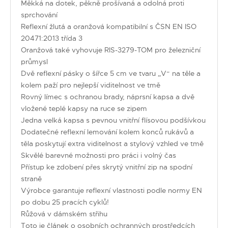
Měkká na dotek, pěkně prošívaná a odolná proti
sprchování
Reflexní žlutá a oranžová kompatibilní s ČSN EN ISO
20471:2013 třída 3
Oranžová také vyhovuje RIS-3279-TOM pro železniční
průmysl
Dvě reflexní pásky o šířce 5 cm ve tvaru „V“ na těle a
kolem paží pro nejlepší viditelnost ve tmě
Rovný límec s ochranou brady, náprsní kapsa a dvě
vložené teplé kapsy na ruce se zipem
Jedna velká kapsa s pevnou vnitřní flísovou podšívkou
Dodatečné reflexní lemování kolem konců rukávů a
těla poskytují extra viditelnost a stylový vzhled ve tmě
Skvělé barevné možnosti pro práci i volný čas
Přístup ke zdobení přes skrytý vnitřní zip na spodní
straně
Výrobce garantuje reflexní vlastnosti podle normy EN
po dobu 25 pracích cyklů!
Růžová v dámském střihu
Toto je článek o osobních ochranných prostředcích